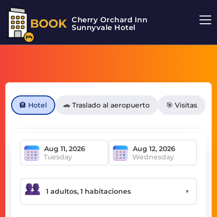
Cherry Orchard Inn
BOOK
Sunnyvale Hotel
🏨 Hotel
🚗 Traslado al aeropuerto
🎯 Visitas
Tuesday
Wednesday
▼